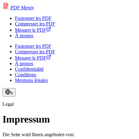
PDF
PDF Mergy
PDF
PDF
PDF
PDF
Fusionner les PDF
Compresser les PDF
Mesurer le PDF
À propos
Fusionner les PDF
Compresser les PDF
Mesurer le PDF
À propos
Confidentialité
Conditions
Mentions légales
fr
Legal
Impressum
Die Seite wird Ihnen angeboten von: