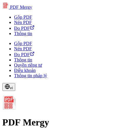
PDF
PDF Mergy
PDF
PDF
PDF
PDF
Gộp PDF
Nén PDF
Đo PDF
Thông tin
Gộp PDF
Nén PDF
Đo PDF
Thông tin
Quyền riêng tư
Điều khoản
Thông tin pháp lý
vi
PDF
PDF
PDF
PDF
PDF
PDF Mergy