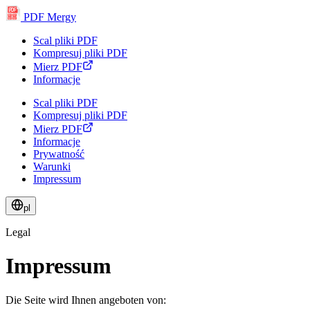
PDF
PDF Mergy
PDF
PDF
PDF
PDF
Scal pliki PDF
Kompresuj pliki PDF
Mierz PDF
Informacje
Scal pliki PDF
Kompresuj pliki PDF
Mierz PDF
Informacje
Prywatność
Warunki
Impressum
pl
Legal
Impressum
Die Seite wird Ihnen angeboten von: