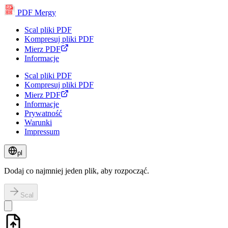
PDF
PDF Mergy
PDF
PDF
PDF
PDF
Scal pliki PDF
Kompresuj pliki PDF
Mierz PDF
Informacje
Scal pliki PDF
Kompresuj pliki PDF
Mierz PDF
Informacje
Prywatność
Warunki
Impressum
pl
Dodaj co najmniej jeden plik, aby rozpocząć.
Scal